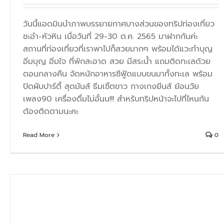
วันนี้แอดมินนำภาพบรรยายกาศบางส่วนของทริปท่องเที่ยว
ชะอำ-หัวหิน เมื่อวันที่ 29-30 ต.ค. 2565 มาฝากกันค่ะ
สถานที่ท่องเที่ยวที่เราพาไปก็สวยมากๆ พร้อมได้แวะทำบุญ
อิ่มบุญ อิ่มใจ ที่พักสะอาด สวย มีสระน้ำ แถมติดทะเลด้วย
ตอนกลางคืน จัดหนักอาหารซีฟู้ดแบบขนมาทั้งทะเล พร้อม
ปิดผับปาร์ตี้ สุดมันส์ ธีมเชิ้ตขาว กางเกงยีนส์ ย้อนวัย
เพลง90 เครื่องดื่มไม่อั้นน!!! สำหรับทริปหน้าจะไปที่ไหนกัน
ต้องติดตามนะคะ
Read More
0