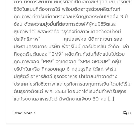
ต่าง ทั้งการพัฒนาแผนธุรกิจที่เปิดโอกาสให้ทุกคนสามารถใช้
ชีวิตในแบบที่ต้องการได้ พร้อมติดอาวุธด้วยผลิตภัณฑ์
คุณภาพ ที่การันตีด้วยรางวัลเหรียญทองระดับโลกถึง 3 ปี
ซ้อน ด้วยความมุ่งมั่นที่ต้องการช่วยให้ผู้คนมีชีวิตและ
สุขภาพที่ดี เพราะเราคือ “ธุรกิจที่กล้าจะแตกต่างอย่างมี
ประสิทธิภาพ” คุณสรพหล นิติกาญจนา รอง
ประธานกรรมการ บริษัท พีอาร์ไนน์ คอร์ปอเรชั่น จำกัด เล่า
ถึงจุดเริ่มต้นของ “BM9” ผลิตภัณฑ์เด่นที่อัดแน่นไปด้วย
คุณภาพของ “PR9” ว่าเกิดจาก “SPM GROUP” กลุ่ม
บริษัทในเครือ ที่ครอบคลุม 6 กลุ่มธุรกิจ ได้แก่ ฟาร์ม
ปศุสัตว์ อาหารสัตว์ ธุรกิจอาหาร นำเข้าสินค้าจากต่าง
ประเทศ ธุรกิจชีวภาพ และธุรกิจการลงทุนการเงิน โดยได้เริ่ม
ต้นธุรกิจตั้งแต่ พ.ศ. 2533 โดยบิดาได้เริ่มต้นทำฟาร์มสุกร
และโรงงานอาหารสัตว์ มีพนักงานเพียง 30 คน [...]
Read More
0