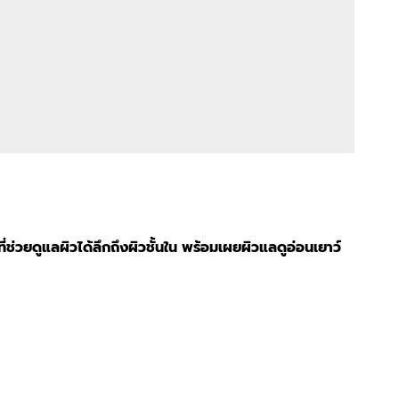
่วยดูแลผิวได้ลึกถึงผิวชั้นใน พร้อมเผยผิวแลดูอ่อนเยาว์