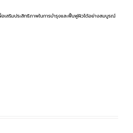
เสริมประสิทธิภาพในการบำรุงและฟื้นฟูผิวได้อย่างสมบูรณ์