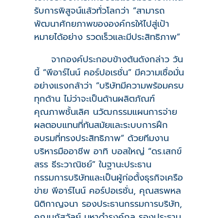
รับการพิสูจน์แล้วทั่วโลกว่า “สามารถ
พัฒนาศักยภาพขององค์กรให้ไปสู่เป้า
หมายได้อย่าง รวดเร็วและมีประสิทธิภาพ”
จากองค์ประกอบข้างต้นดังกล่าว วัน
นี้ “พีอาร์ไนน์ คอร์ปอเรชั่น” มีความเชื่อมั่น
อย่างแรงกล้าว่า “บริษัทมีความพร้อมครบ
ทุกด้าน ไม่ว่าจะเป็นด้านผลิตภัณฑ์
คุณภาพชั้นเลิศ นวัฒกรรมแผนการจ่าย
ผลตอบแทนที่ทันสมัยและระบบการฝึก
อบรมที่ทรงประสิทธิภาพ” ด้วยทีมงาน
บริหารมืออาชีพ อาทิ บอสใหญ่ “ดร.เสกข์
สรร ธีระวาณิชย์” ในฐานะประธาน
กรรมการบริษัทและเป็นผู้ก่อตั้งธุรกิจเครือ
ข่าย พีอาร์ไนน์ คอร์ปอเรชั่น, คุณสรพหล
นิติกาญจนา รองประธานกรรมการบริษัท,
คุณนภัสวัลย์ มหาดำรงค์กุล รองประธาน