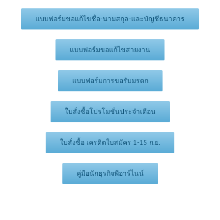
แบบฟอร์มขอแก้ไขชื่อ-นามสกุล-และบัญชีธนาคาร
แบบฟอร์มขอแก้ไขสายงาน
แบบฟอร์มการขอรับมรดก
ใบสั่งซื้อโปรโมชั่นประจำเดือน
ใบสั่งซื้อ เครดิตใบสมัคร 1-15 ก.ย.
คู่มือนักธุรกิจพีอาร์ไนน์